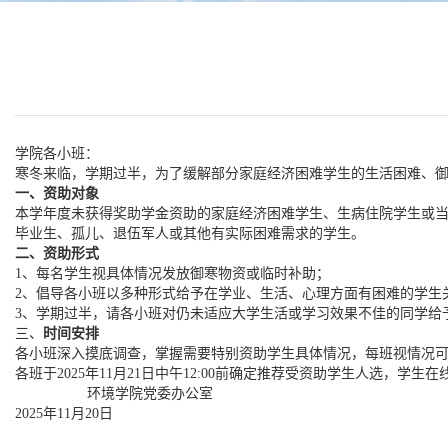
学院各小班：
寒冬来临，学期过半，为了缓解部分家庭经济困难学生的生活困难、
一、资助对象
本学年度未获得奖助学金资助的家庭经济困难学生、生病住院学生或
毕业生、孤儿、退伍军人或其他有实际困难需求的学生。
二、资助形式
1、每名学生视具体情况发放御寒物资或临时补助；
2、倡导各小班以多种形式给予在学业、生活、心理方面有困难的学生
3、学期过半，请各小班对仍未适应大学生活或学习效果不佳的同学给
三、
时间安排
各小班深入摸底调查，掌握需要特别资助学生具体情况，每班视情况
各班于
2025年11月21日中午12:00前确定推荐
受资助学生
人选，学生在
环境学院党委办公室
202
5
年
11月
20
日