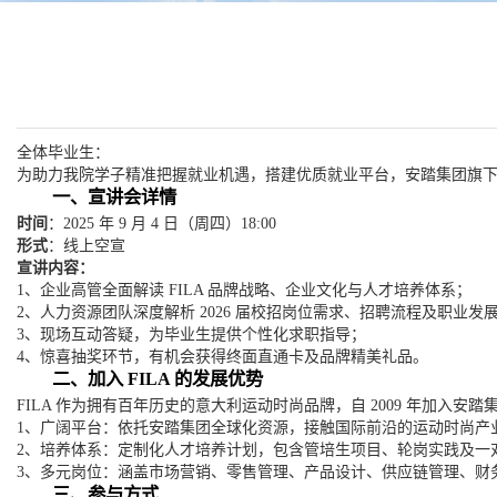
全体毕业生：
为助力我院学子精准把握就业机遇，搭建优质就业平台，安踏集团旗
一、宣讲会详情
时间
：202
5
年
9 月 4 日（周四）18:00
形式
：线上空宣
宣讲内容：
1、
企业高管全面解读
FILA 品牌战略、企业文化与人才培养体系；
2、人力资源团队深度解析 2026 届校招岗位需求、招聘流程及职业发
3、现场互动答疑，为毕业生提供个性化求职指导；
4、惊喜抽奖环节，有机会获得终面直通卡及品牌精美礼品。
二、加入
FILA 的发展优势
FILA 作为拥有百年历史的意大利运动时尚品牌，自 2009 年加入
1、广阔平台：依托安踏集团全球化资源，接触国际前沿的运动时尚产
2、培养体系：定制化人才培养计划，包含管培生项目、轮岗实践及一
3、多元岗位：涵盖市场营销、零售管理、产品设计、供应链管理、财
三、参与方式