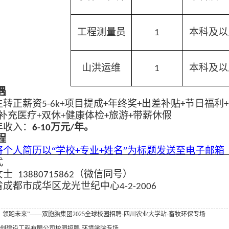
工程测量员
本科及以
1
山洪运维
本科及以
1
遇
生转正薪资
项目提成
年终奖
出差补贴
节日福利
5-6k+
+
+
+
+
补充医疗
双休
健康体检
旅游
带薪休假
+
+
+
+
年收入：
万元
年。
6-10
/
程
将个人简历以
“学校
专业
姓名”为标题发送至电子邮箱
+
+
式
女士
（微信同号）
13880715862
省成都市成华区龙光世纪中心
4-2-2006
，领跑未来”——双胞胎集团2025全球校园招聘-四川农业大学站-畜牧环保专场
创建设工程有限公司校园招聘-环境学院专场