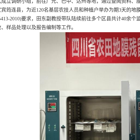
队成立调研小组，前往广元、巴中、达州等地，通过查阅资料、
宾筠连县，为近120名基层农技人员和种植户举办为期3天的地膜
T 25413-2010)要求，田东副教授带队陆续前往多个区县共计
收、样品处理以及报告编制等工作。