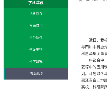
学科建设
学科简介
方向特色
平台条件
近日，我
与四川中科惠
建设举措
科惠泽集团董
座谈会中
科学研究
栽培中的应用
社会服务
划。计划以今
惠泽青白江地
高校、科研院