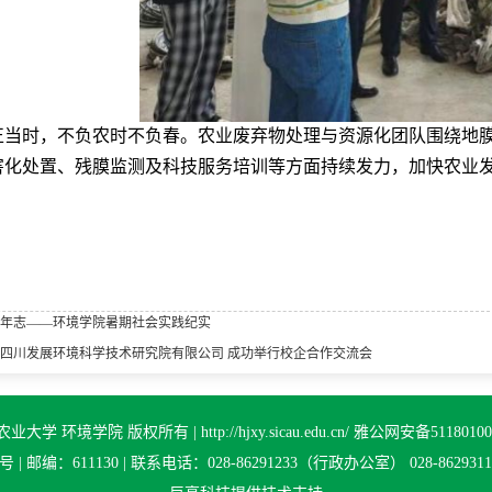
正当时，不负农时不负春。农业废弃物处理与资源化团队围绕地
害化处置、残膜监测及科技服务培训等方面持续发力，加快农业发
年志——环境学院暑期社会实践纪实
四川发展环境科学技术研究院有限公司 成功举行校企合作交流会
业大学 环境学院 版权所有 | http://hjxy.sicau.edu.cn/ 雅公网安备5118010
编：611130 | 联系电话：028-86291233（行政办公室） 028-8629311