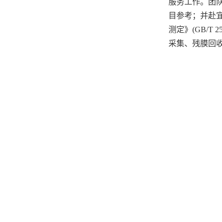
服务工作。团
目参考；并赴宜
测定》(GB/
采集、残膜回