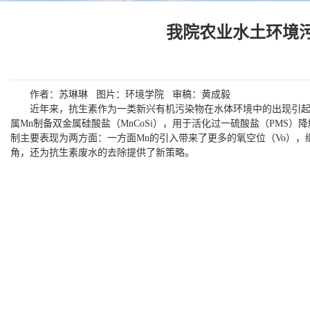
​我院农业水土环
作者：苏琳琳 图片：环境学院 审稿：黄成毅
近年来，抗生素作为一类新兴有机污染物在水体环境中的出现引起
属Mn制备双金属硅酸盐（MnCoSi），用于活化过一硫酸盐（PMS）降解
制主要表现为两方面：一方面Mn的引入带来了更多的氧空位（Vo），
角，还为抗生素废水的去除提供了新策略。