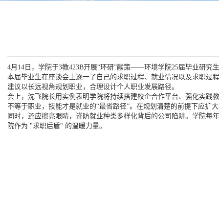
4月14日，学院
于3教423
B
开展“环研”献策——环境学院
2
5届毕业研究
本届毕业生在座谈会上逐一了自己的求职过程、就业情况以及求职过
建议以长远视角规划职业，合理设计个人职业发展路径。
会上，沈飞院长用实例表明学院将持续搭建校企合作平台、强化实践
不等于职业，技能才是就业的“最省路径”。在规划清楚的前提下应扩
同时，还应擦亮眼睛，谨防就业种类多样化背后的公司陷阱。学院每年
院作为
"求职后盾" 的温暖力量。