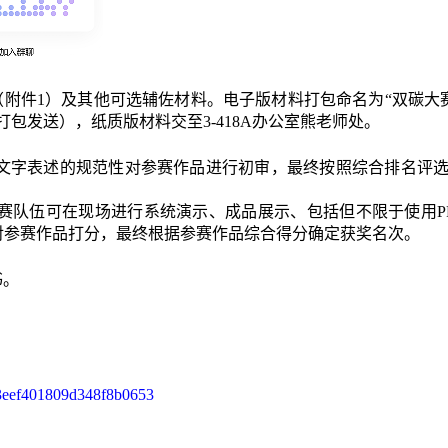
书（附件1）及其他可选辅佐材料。电子版材料打包命名为“双碳大
单位打包发送），纸质版材料交至3-418A办公室熊老师处。
文字表述的规范性对参赛作品进行初审，最终按照综合排名评
赛队伍可在现场进行系统演示、成品展示、包括但不限于使用
对参赛作品打分，最终根据参赛作品综合得分确定获奖名次。
书。
。
093eef401809d348f8b0653