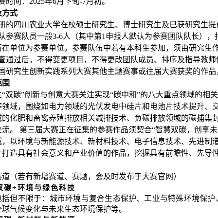
赛时间：2025年6月下旬-7月初。
及方式
注册的四川农业大学在校硕士研究生、博士研究生及已获研究生提
队参赛队员一般3-6人（其中第1申报人默认为参赛团队队长）
所在单位为参赛单位。参赛队伍中若有本科生参加，须由研究生作
审查通过后，不得变更项目，不得更改团队成员、排序及指导教师
中国研究生创新实践系列大赛其他主题赛事或往届大赛获奖的作品
范围
生
“双碳”创新与创意大赛关注实现“碳中和”的八大重点领域的
等领域，围绕如电力领域的光伏发电中硅片和电池片技术提升、
域的化肥和畜禽养殖排放相关减排技术、负碳排放领域的碳捕集封
交流。 第三届大赛正在征集的参赛作品须契合“智慧双碳，创享
域，以环境与新能源技术、新材料技术、电子信息技术、先进制
计打造具有社会意义和产业价值的作品，挖掘具有前瞻性、先导
赛道（若有新增赛道、赛题，会及时发布于大赛官网）
双碳
+环境与绿色科技
包括但不限于：城市环境与复合生态保护、工业与特殊环境保护
全球气候变化与未来生态环境保护等。