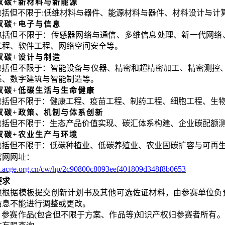
双碳
+新材料与新能源
包括但不限于
:低维材料与器件、能源材料与器件、材料设计与计
双碳
+电子与信息
包括但不限于：传感器网络与通信、多维信息处理、新一代网络
工程、软件工程、网络空间安全等。
双碳
+设计与制造
包括但不限于：智能设备与仪器、精密和超精密加工、精密测控
系、数字建筑与智能制造等。
双碳
+低碳生活与生命健康
包括但不限于：健康工程、疫苗工程、制药工程、细胞工程、生
双碳
+政策、机制与体系创新
包括但不限于：生态产品价值实现、碳汇体系构建、企业碳配额
双碳
+农业生产与环境
包括但不限于：低碳种植业、低碳养殖业、农业固碳扩容与可再
官网网址：
ipc.acge.org.cn/cw/hp/2c90800c8093eef401809d348f8b0653
要求
须根据模板提交创新计划书及其他可选佐证材料，由参赛单位负
信息不能进行调整或更改。
：参赛作品
(包含但不限于方案、作品等)知识产权归参赛者所有