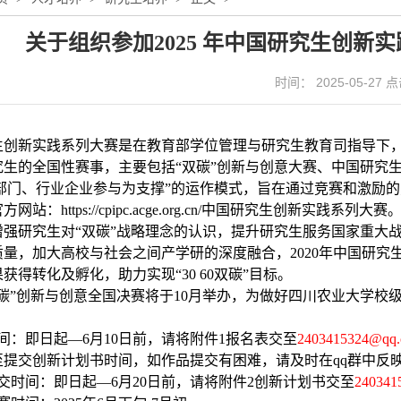
关于组织参加2025 年中国研究生创新
时间： 2025-05-27
生创新实践系列大赛是在教育部学位管理与研究生教育司指导下
究生的全国性赛事，主要包括
“
双碳
”
创新与创意大赛、中国研究
府部门、行业企业参与为支撑”的运作模式，旨在通过竞赛和激励
站：https://cpipc.acge.org.cn/中国研究生创新实践系列大赛
增强研究生对
“双碳”战略理念的认识，提升研究生服务国家重大
量，加大高校与社会之间产学研的深度融合，2020年中国研究
获得转化及孵化，助力实现“30 60双碳”目标。
碳
”
创新与创意全国决赛将于
10月举办，为做好四川农业大学校
间：即日起—6月10日前，请将附件1报名表交至
2403415324@qq
至提交创新计划书时间，如作品提交有困难，请及时在qq群中反
交时间：即日起—6月20日前，请将附件2创新计划书交至
240341