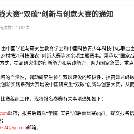
实践大赛“双碳”创新与创意大赛的通知
 点击次数：
1167
次
，由中国学位与研究生教育学会和中国科协青少年科技中心联合
生乡村振兴科技强农
+创新大赛等20余项主题赛事。秉承以“国家
的方式，提高研究生的创新能力和实践能力，助力国家急需、重
。
战略的自觉性，调动研究生参与双碳建设的积极性，提高碳达峰
生创新实践系列大赛增设中国研究生“双碳”创新与创意大赛，从
级比赛组织工作，现将报名参赛有关事项通知如下：
.com
邮箱；报名后请以
“学院+实名”加后面比赛qq群。提交报名
映；
5324@qq.com
邮箱。