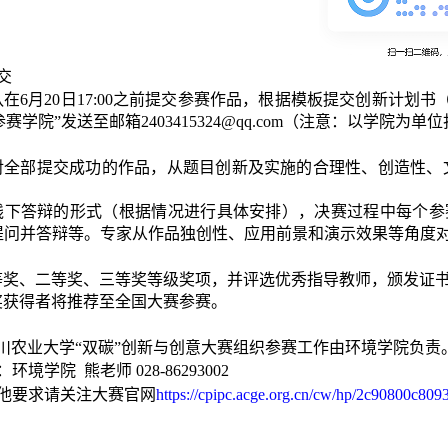
交
队在
6月20日17:00之前提交参赛作品，根据模板提交创新计划
赛学院”发送至邮箱2403415324@qq.com（注意：以学院为
对全部提交成功的作品，从题目创新及实施的合理性、创造性、
线下答辩的形式（根据情况进行具体安排），决赛过程中每个参
提问并答辩等。专家从作品独创性、应用前景和演示效果等角度
等奖、二等奖、三等奖等级奖项，并评选优秀指导教师，颁发证
奖获得者将推荐至全国大赛参赛。
川农业大学
“
双碳
”
创新与创意大赛组织参赛工作由环境学院负责
环境学院 熊老师 028-86293002
其他要求请关注大赛官网
https://cpipc.acge.org.cn/cw/hp/2c90800c8