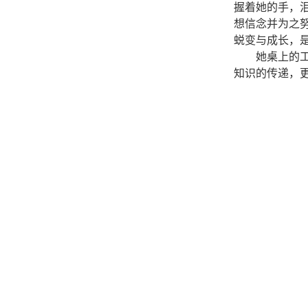
握着她的手，
想信念并为之
蜕变与成长，
她桌上的
知识的传递，