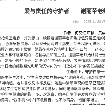
爱与责任的守护者​——谢丽苹老
时间： 2025-11-28
作者：何艾虹 审核：黄
院抢救室走廊，灯光惨白，映照着谢丽苹老师焦虑但异常坚定的
场、协调急救资源、联系家长问清过往病史、到全程陪同送医，
强撑的镇定终于松懈，她靠在冰冷的墙壁上长舒一口气——这不
农业大学环境学院的一名辅导员和班主任，谢丽苹老师始终将“责
基。她所带领的小班，始终保持“零违纪违规、零舆情危机”的纪
数个日夜的细致耕耘和那份沉甸甸的“时时放心不下”的责任感编
生命至上，守护在每一
的班主任生涯中，学生突发健康危机是最严峻的考验。那次成功协
呼叫响起，她并非仅凭本能反应；她脑中清晰浮现的是早已预演
组织现场学生有序疏散并保护患者隐私，同时迅速联系家长。她深
守护学生健康的缩影。多少次深夜，她亲自陪伴突发急症的学生
港湾。“我手机24小时不敢静音，也不敢离身。”谢丽苹坦言，