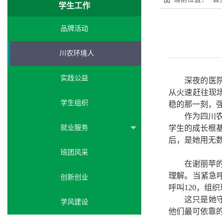
学生工作
品牌活动
川农环境人
实践公益
深夜的医
从火速赶往现
学生组织
稳的那一刻，
作为四川
就业服务
学生的成长根
后，是她用无
班团风采
在谢丽苹
理解。当紧急
创新创业
呼叫120，
这只是她
学风建设
他们最可依靠的