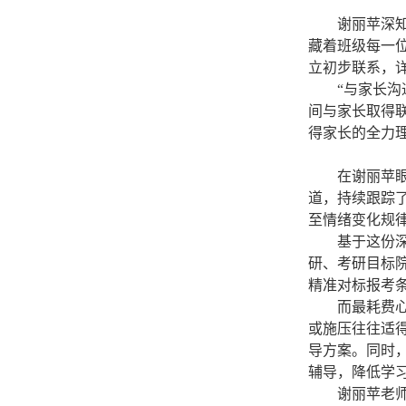
谢丽苹深
藏着班级每一
立初步联系，
“与家长
间与家长取得
得家长的全力
在谢丽苹
道，持续跟踪
至情绪变化规
基于这份
研、考研目标
精准对标报考
而最耗费
或施压往往适
导方案。同时
辅导，降低学
谢丽苹老