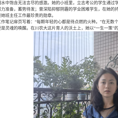
泪水中饱含无法言尽的感激。她的小班里，立志考公的学生通过
努力准备，蓄势待发；曾深陷抑郁阴霾的学业困难学生，在她的
是她班主任工作最珍贵的勋章。
工作笔记扉页写着：“每颗年轻的心都是待点燃的火种。”在无数
更是灵魂的唤醒。在川农大这片育人的沃土上，她以“一生一策”