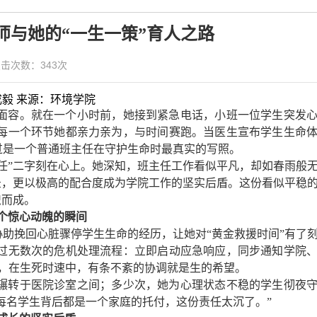
师与她的“一生一策”育人之路
 点击次数：
343
次
成毅 来源：环境学院
面容。就在一个小时前，她接到紧急电话，小班一位学生突发
每一个环节她都亲力亲为，与时间赛跑。当医生宣布学生生命
过是一个普通班主任在守护生命时最真实的写照。
任”二字刻在心上。她深知，班主任工作看似平凡，却如春雨般
录，更以极高的配合度成为学院工作的坚实后盾。这份看似平稳
织而成。
个惊心动魄的瞬间
助挽回心脏骤停学生生命的经历，让她对“黄金救援时间”有了
过无数次的危机处理流程：立即启动应急响应，同步通知学院
知，在生死时速中，有条不紊的协调就是生的希望。
辗转于医院诊室之间；多少次，她为心理状态不稳的学生彻夜
“每名学生背后都是一个家庭的托付，这份责任太沉了。”