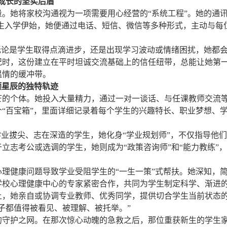
成长的坚实后盾
。她将家校沟通视为一项需要用心经营的“系统工程”。她的通
新生入学伊始，她便通过电话、短信、微信等多种形式，主动与每
无论是学生取得点滴进步，还是出现学习波动或情绪困扰，她都
况时，这份建立在平时坦诚交流基础上的信任纽带，总能让她第
温情的缓冲带。
颗星辰的独特轨迹
芒的个体。她投入大量精力，通过一对一谈话、与任课教师交流
“百宝箱”，里面详细记录着每个学生的兴趣特长、职业梦想、
学业拔尖、志在深造的学生，她化身“学业规划师”，不仅指导他
立志考公或选调的学生，她则成为“政策咨询师”和“能力教练”
理健康问题导致学业受阻学生的“一生一策”式帮扶。她深知，
学校心理健康中心的专家紧密合作，共同为学生制定科学、渐进
上，她亲自或协调专业教师、优秀同学，提供切合学生当前状态
子都值得被看见、被理解、被托举。”
的守护之网。在那次惊心动魄的急救之后，那位重获新生的学生