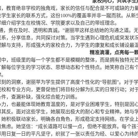
家校同心，共筑学生
知，教育绝非学校的独角戏，家长的信任与配合是不可或缺的力量
位学生家长的联系方式，这份100%的覆盖率并非一蹴而就。从
详细介绍学生在校情况、学院要求以及自己的带班理念。
沟通，贵在及时、透明和真诚。”谢丽苹这样总结她的沟通之道。
联系，分享信息，共同探讨对策。当学生遇到心理危机或突发状
理解与支持，形成强大的家校合力，为学生的康复和成长铺设最
精准滴灌，点亮每一
眼中，班级里的每一个学生都不是模糊的整体，而是拥有独特光
了解每位学生的学习状态、思想动态和个性特点。她笑称自己有个
律。
深刻的洞察，谢丽苹为学生提供了高度个性化的“导航图”。对于
院校和专业方向，更督促他们将目标分解为扎实的日常行动；对于
条件，查漏补缺，强化综合能力训练。
心力，也最能体现她教育温度的，是对学业困难学生，特别是因心
得其反。面对这些学生，她展现出极大的耐心和专业精神。她与
，她积极联动家长，明确各自角色，形成稳定支持网络。在学业
习焦虑。她坚信：“成长道路可以慢一点，但绝不能放弃。每个孩
师用日复一日的平凡坚守，织就了一张以责任为经、以爱心为纬