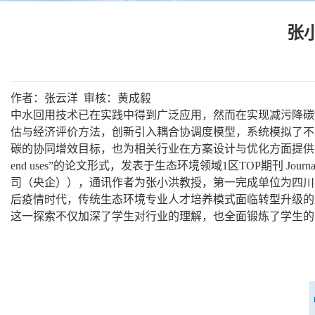
张
作者：张云洋
审核：黄成毅
中水回用技术已在实践中得到广泛应用，然而在实现减污降碳
估与经济评价方法，创新引入耦合协调度模型，系统模拟了不同
碳的协同增效目标，也为相关行业在方案设计与优化方面提供了方法论支持。该研究成果以题为“Pro
end uses”的论文形式，发表于生态环境领域1区TOP期刊 Jour
司（央企）），通讯作者为张小洪教授，第一完成单位为四川
后疫情时代，传统生态环境专业人才培养模式面临转型升级的
这一探索不仅加深了学生对行业的理解，也全面锻炼了学生的