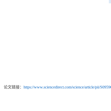
论文链接：
https://www.sciencedirect.com/science/article/pii/S09